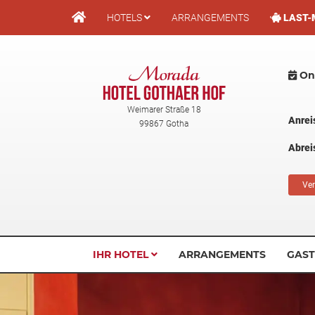
Direkt
HOTELS
ARRANGEMENTS
LAST-
zum
Inhalt
Onl
Weimarer Straße 18
Anrei
99867 Gotha
Abrei
Ver
IHR HOTEL
ARRANGEMENTS
GAS