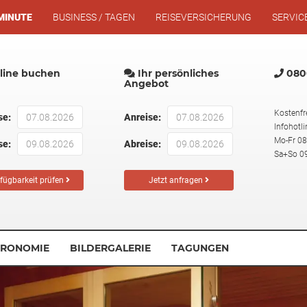
MINUTE
BUSINESS / TAGEN
REISEVERSICHERUNG
SERVIC
ine buchen
Ihr persönliches
0800
Angebot
Kostenfr
se:
Anreise:
Infohotli
Mo-Fr 08
se:
Abreise:
Sa+So 09
fügbarkeit prüfen
Jetzt anfragen
TRONOMIE
BILDERGALERIE
TAGUNGEN