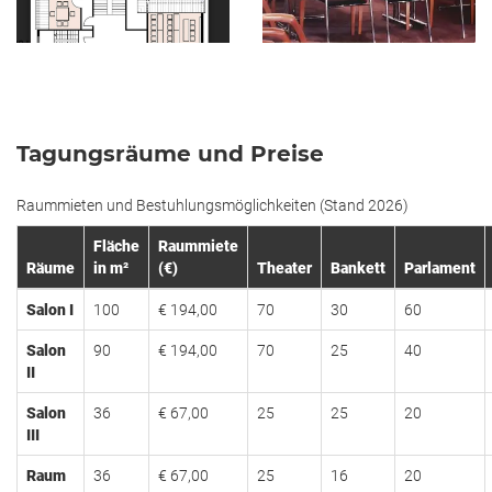
Tagungsräume und Preise
Raummieten und Bestuhlungsmöglichkeiten (Stand 2026)
Fläche
Raummiete
Räume
in m²
(€)
Theater
Bankett
Parlament
Salon I
100
€ 194,00
70
30
60
Salon
90
€ 194,00
70
25
40
II
Salon
36
€ 67,00
25
25
20
III
Raum
36
€ 67,00
25
16
20