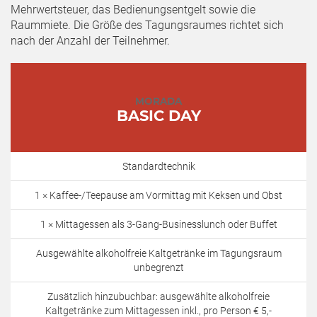
Mehrwertsteuer, das Bedienungsentgelt sowie die
Raummiete. Die Größe des Tagungsraumes richtet sich
nach der Anzahl der Teilnehmer.
MORADA
BASIC DAY
Standardtechnik
1 × Kaffee-/Teepause am Vormittag mit Keksen und Obst
1 × Mittagessen als 3-Gang-Businesslunch oder Buffet
Ausgewählte alkoholfreie Kaltgetränke im Tagungsraum
unbegrenzt
Zusätzlich hinzubuchbar: ausgewählte alkoholfreie
Kaltgetränke zum Mittagessen inkl., pro Person € 5,-