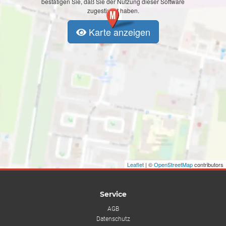
bestätigen Sie, daß Sie der Nutzung dieser Software
zugestimmt haben.
Karte anzeigen
Leaflet
| ©
OpenStreetMap
contributors
Service
AGB
Datenschutz