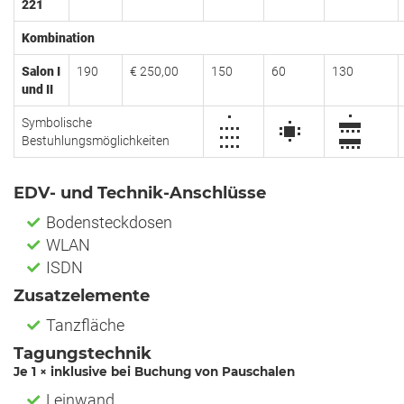
221
Kombination
Salon I
190
€ 250,00
150
60
130
und II
Symbolische
Bestuhlungsmöglichkeiten
EDV- und Technik-Anschlüsse
Bodensteckdosen
WLAN
ISDN
Zusatzelemente
Tanzfläche
Tagungstechnik
Je 1 × inklusive bei Buchung von Pauschalen
Leinwand