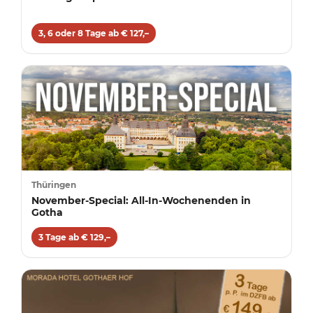
3, 6 oder 8 Tage ab € 127,–
Thüringen
November-Special: All-In-Wochenenden in
Gotha
3 Tage ab € 129,–