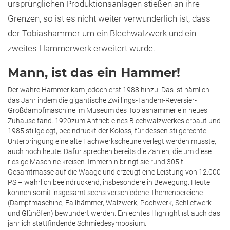
ursprünglichen Produktionsanlagen stießen an ihre
Grenzen, so ist es nicht weiter verwunderlich ist, dass
der Tobiashammer um ein Blechwalzwerk und ein
zweites Hammerwerk erweitert wurde.
Mann, ist das ein Hammer!
Der wahre Hammer kam jedoch erst 1988 hinzu. Das ist nämlich
das Jahr indem die gigantische Zwillings-Tandem-Reversier-
Großdampfmaschine im Museum des Tobiashammer ein neues
Zuhause fand. 1920zum Antrieb eines Blechwalzwerkes erbaut und
1985 stillgelegt, beeindruckt der Koloss, für dessen stilgerechte
Unterbringung eine alte Fachwerkscheune verlegt werden musste,
auch noch heute. Dafür sprechen bereits die Zahlen, die um diese
riesige Maschine kreisen. Immerhin bringt sie rund 305 t
Gesamtmasse auf die Waage und erzeugt eine Leistung von 12.000
PS – wahrlich beeindruckend, insbesondere in Bewegung. Heute
können somit insgesamt sechs verschiedene Themenbereiche
(Dampfmaschine, Fallhämmer, Walzwerk, Pochwerk, Schliefwerk
und Glühöfen) bewundert werden. Ein echtes Highlight ist auch das
jährlich stattfindende Schmiedesymposium.