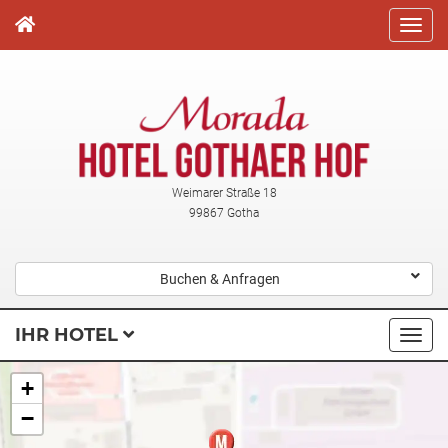
Direkt
zum
Inhalt
Weimarer Straße 18
99867 Gotha
Buchen & Anfragen
IHR HOTEL
Navi
ausk
+
−