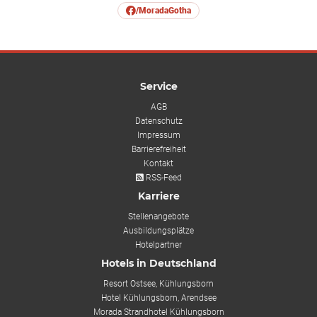
/MoradaGotha
Service
AGB
Datenschutz
Impressum
Barrierefreiheit
Kontakt
RSS-Feed
Karriere
Stellenangebote
Ausbildungsplätze
Hotelpartner
Hotels in Deutschland
Resort Ostsee, Kühlungsborn
Hotel Kühlungsborn, Arendsee
Morada Strandhotel Kühlungsborn