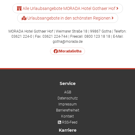
Alle Urlaubsangebote MORADA Hotel Gothaer Hof
Urlaubsangebote in den schönsten Regionen
MORADA Hotel Gothaer Hof | Weimarer Straße 18 | 99867 Gotha | Telefon:
03621 224-0 | Fax: 03621 224-744 | Freecall: 0800 123 18 18 | E-Mail:
gotha@morada.de
/MoradaGotha
Service
AGB
Datenschutz
Impressum
Barrierefreiheit
Kontakt
RSS-Feed
Karriere