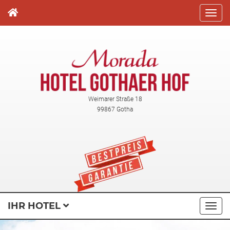
Direkt
zum
Inhalt
Weimarer Straße 18
99867 Gotha
IHR HOTEL
Navi
ausk