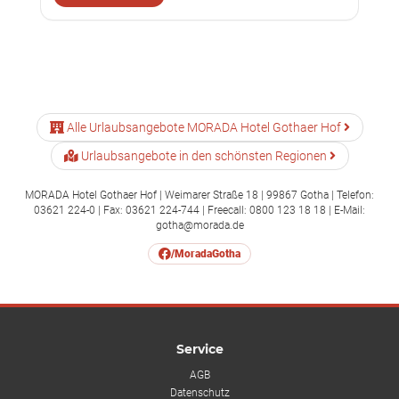
Alle Urlaubsangebote MORADA Hotel Gothaer Hof
Urlaubsangebote in den schönsten Regionen
MORADA Hotel Gothaer Hof | Weimarer Straße 18 | 99867 Gotha | Telefon:
03621 224-0 | Fax: 03621 224-744 | Freecall: 0800 123 18 18 | E-Mail:
gotha@morada.de
/MoradaGotha
Service
AGB
Datenschutz