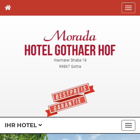
Direkt
zum
Inhalt
Weimarer Straße 18
99867 Gotha
IHR HOTEL
Navi
ausk